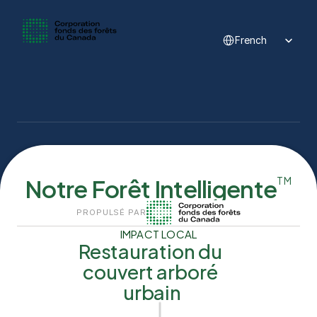
Select Language
French
Notre Forêt Intelligente
TM
PROPULSÉ PAR
IMPACT LOCAL
Restauration du 
couvert arboré 
urbain