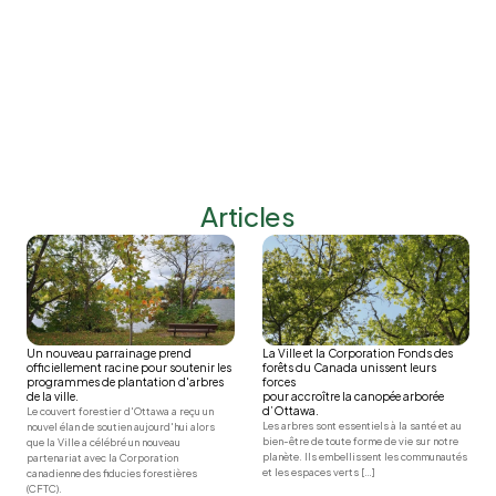
Articles
Un nouveau parrainage prend 
La Ville et la Corporation Fonds des 
officiellement racine pour soutenir les 
forêts du Canada unissent leurs 
programmes de plantation d'arbres 
forces

de la ville.
pour accroître la canopée arborée 
d’Ottawa.
Le couvert forestier d'Ottawa a reçu un 
Les arbres sont essentiels à la santé et au 
nouvel élan de soutien aujourd'hui alors 
bien-être de toute forme de vie sur notre 
que la Ville a célébré un nouveau 
planète. Ils embellissent les communautés 
partenariat avec la Corporation 
et les espaces verts […]
canadienne des fiducies forestières 
(CFTC).