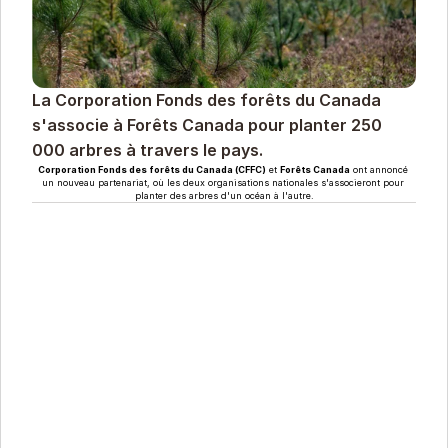
La Corporation Fonds des forêts du Canada 
s'associe à Forêts Canada pour planter 250 
000 arbres à travers le pays.
Corporation Fonds des forêts du Canada (CFFC)
 et 
Forêts Canada
 ont annoncé 
un nouveau partenariat, où les deux organisations nationales s'associeront pour 
planter des arbres d'un océan à l'autre.
La Corporation canadienne de la fiducie des forêts 
(CFTC) est une entreprise sociale axée sur des 
solutions basées sur la nature qui est dédiée à créer 
un impact écologique durable en tant que solution 
canadienne de premier plan contre le changement 
climatique et la perte de biodiversité. En combinant 