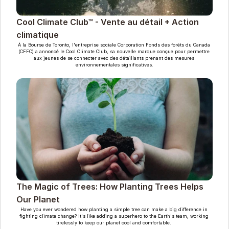
Cool Climate Club™ - Vente au détail + Action 
climatique
À la Bourse de Toronto, l'entreprise sociale Corporation Fonds des forêts du Canada 
(CFFC) a annoncé le Cool Climate Club, sa nouvelle marque conçue pour permettre 
aux jeunes de se connecter avec des détaillants prenant des mesures 
environnementales significatives.
The Magic of Trees: How Planting Trees Helps 
Our Planet
Have you ever wondered how planting a simple tree can make a big difference in 
fighting climate change? It's like adding a superhero to the Earth's team, working 
tirelessly to keep our planet cool and comfortable. 