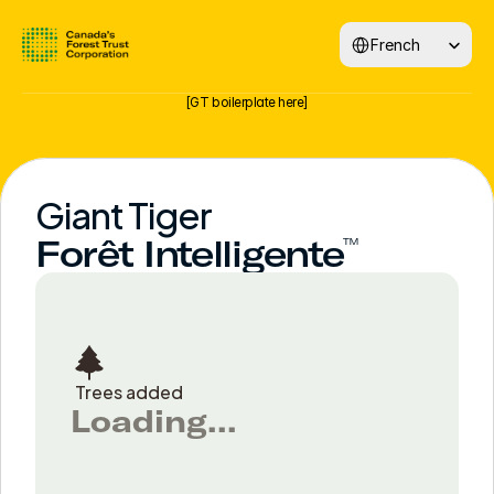
Select Language
French
[GT boilerplate here]
Giant Tiger
Forêt Intelligente
™
Trees added
Loading...